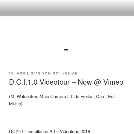
Weiter
zum
Inhalt
DCI 1.0
[DESTRUCTIVE.CONSTRUCTIVE.I
NTERACTIVE]
VERÖFFENTLICHT
18. APRIL 2018
VON
DCI_JULIAN
AM
D.C.I.1.0 Videotour – Now @ Vimeo
(M. Waldecker, Main Camera / J. de Freitas, Cam, Edit,
Music)
DCI1.0 – Installation Art – Videotour, 2018