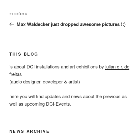
Beitragsnavigation
Vorheriger
ZURÜCK
Beitrag
Max Waldecker just dropped awesome pictures !:)
THIS BLOG
is about DCI installations and art exhibitions by
julian c.r. de
freitas
(audio designer, developer & artist)
here you will find updates and news about the previous as
well as upcoming DCI-Events.
NEWS ARCHIVE