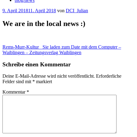
blog/news
Veröffentlicht
9. April 2018
11. April 2018
von
DCI_Julian
am
We are in the local news :)
Rems-Murr-Kultur_ Sie laden zum Date mit dem Computer –
Waiblingen – Zeitungsverlag Waiblingen
Schreibe einen Kommentar
Deine E-Mail-Adresse wird nicht veröffentlicht.
Erforderliche
Felder sind mit
*
markiert
Kommentar
*