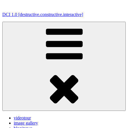
Weiter
zum
DCI 1.0 [destructive.constructive.interactive]
Inhalt
videotour
image gallery