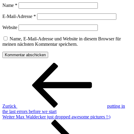
Name
*
E-Mail-Adresse
*
Website
Name, E-Mail-Adresse und Website in diesem Browser für
meinen nächsten Kommentar speichern.
Beitragsnavigation
Vorheriger
Beitrag
Zurück
putting in
the last errors before we start
Nächster
Weiter
Max Waldecker just dropped awesome pictures !:)
Beitrag