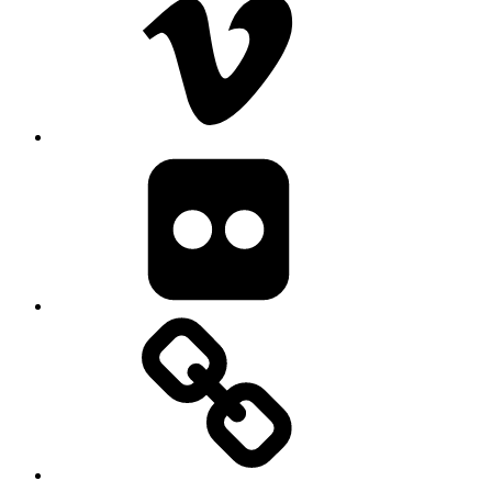
image
gallery
blog/news